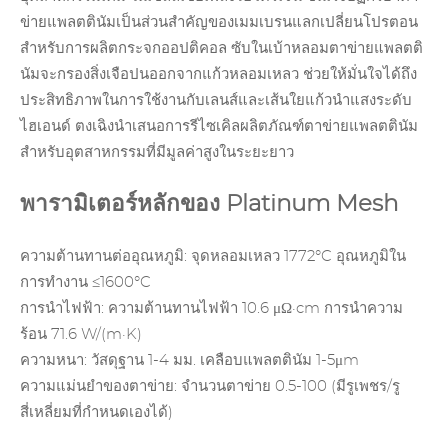
ข่ายแพลตตินัมเป็นส่วนสำคัญของเมมเบรนแลกเปลี่ยนโปรตอน
สำหรับการผลิตกระจกออปติคอล ซับในเบ้าหลอมตาข่ายแพลตติ
นัมจะกรองสิ่งเจือปนออกจากแก้วหลอมเหลว ช่วยให้มั่นใจได้ถึง
ประสิทธิภาพในการใช้งานกับเลนส์และเส้นใยแก้วนำแสงระดับ
ไฮเอนด์ ตงเฉิงนำเสนอการรีไซเคิลผลิตภัณฑ์ตาข่ายแพลตตินัม
สำหรับอุตสาหกรรมที่มีมูลค่าสูงในระยะยาว
พารามิเตอร์หลักของ Platinum Mesh
ความต้านทานต่ออุณหภูมิ: จุดหลอมเหลว 1772°C อุณหภูมิใน
การทำงาน ≤1600°C
การนำไฟฟ้า: ความต้านทานไฟฟ้า 10.6 μΩ·cm การนำความ
ร้อน 71.6 W/(m·K)
ความหนา: วัสดุฐาน 1-4 มม. เคลือบแพลตตินัม 1-5μm
ความแม่นยำของตาข่าย: จำนวนตาข่าย 0.5-100 (มีรูเพชร/รู
สี่เหลี่ยมที่กำหนดเองได้)