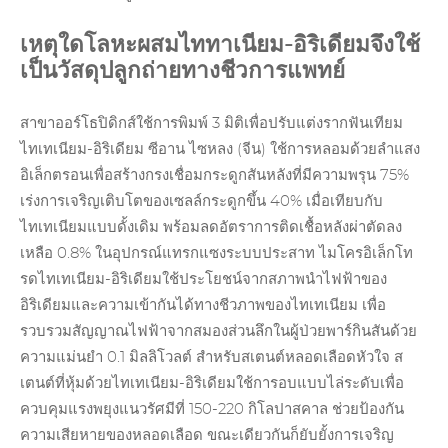
เหตุใดโลหะผสมไททาเนียม-อิริเดียมจึงใช้
เป็นวัสดุปลูกถ่ายทางชีวการแพทย์
สาขาออร์โธปิดิกส์ใช้การพิมพ์ 3 มิติเพื่อปรับแต่งรากฟันเทียม
ไทเทเนียม-อิริเดียม ซีอาน ไซหลง (จีน) ใช้การหลอมด้วยลำแสง
อิเล็กตรอนเพื่อสร้างกรงเชื่อมกระดูกสันหลังที่มีความพรุน 75%
เร่งการเจริญเติบโตของเซลล์กระดูกขึ้น 40% เมื่อเทียบกับ
ไทเทเนียมแบบดั้งเดิม พร้อมลดอัตราการติดเชื้อหลังผ่าตัดลง
เหลือ 0.8% ในอุปกรณ์แทรกแซงระบบประสาท ไมโครอิเล็กโท
รดไทเทเนียม-อิริเดียมใช้ประโยชน์จากสภาพนำไฟฟ้าของ
อิริเดียมและความเข้ากันได้ทางชีวภาพของไทเทเนียม เพื่อ
รวบรวมสัญญาณไฟฟ้าจากสมองส่วนลึกในผู้ป่วยพาร์กินสันด้วย
ความแม่นยำ 0.1 มิลลิโวลต์ สำหรับสเตนต์หลอดเลือดหัวใจ ส
เตนต์ที่หุ้มด้วยไทเทเนียม-อิริเดียมใช้การอบแบบไล่ระดับเพื่อ
ควบคุมแรงพยุงแนวรัศมีที่ 150-220 กิโลปาสคาล ช่วยป้องกัน
ความเสียหายของหลอดเลือด ขณะเดียวกันก็ยับยั้งการเจริญ