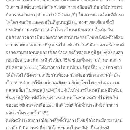
ในการผลิตขั้วบวกอิเล็กโทรไลซิส การเคลือบอิริเดียมมีอัตราการ
กัดกร่อนต่ำมาก (ต่ำกว่า 0.003 มม./ปี) ในสภาพแวดล้อมที่มีกรด
ไฮโดรคลอริกและคลอรีนที่อุณหภูมิ 80 องศาเซลเซียส ซึ่งมี
ประสิทธิภาพเหนือกว่าอิเล็กโทรดไทเทเนียมแบบดั้งเดิม ใน
อุตสาหกรรมการบินและอวกาศ ส่วนประกอบไทเทเนียม-อิริเดียม
สามารถทนต่อสภาวะที่รุนแรงได้ เช่น ซับในหัวฉีดของเครื่องยนต์
จรวดสามารถทนต่อการกัดกร่อนของก๊าซอุณหภูมิสูง 1800 องศา
เซลเซียส ขณะที่การเติมรีเนียม 15% ช่วยเพิ่มความต้านทานการ
คืบคลาน (creep) ได้มากกว่าไทเทเนียมบริสุทธิ์ถึง 4.7 เท่า ช่วย
ให้มั่นใจได้ถึงความเสถียรในห้องเผาไหม้ออกซิเจนเหลว/น้ำมัน
ก๊าด สำหรับการใช้งานด้านพลังงาน อิเล็กโทรไลเซอร์เมมเบรน
แลกเปลี่ยนโปรตอน
(PEM)
ใช้แผ่นไบโพลาร์ไทเทเนียม-อิริเดียม
ชั้นเร่งปฏิกิริยาที่มีโครงสร้างระดับนาโนช่วยลดศักย์ไฟฟ้าเกิน
ของออกซิเจนลงเหลือ 280 มิลลิโวลต์ ซึ่งเพิ่มประสิทธิภาพการ
ผลิตไฮโดรเจนขึ้น 22%
ตงเฉิงมีประสบการณ์อย่างลึกซึ้งใน
การรีไซเคิลโลหะมีค่า
มานาน
กว่าสิบปี มีความรู้เกี่ยวกับโลหะผสมโลหะมีค่าเป็นอย่างดี