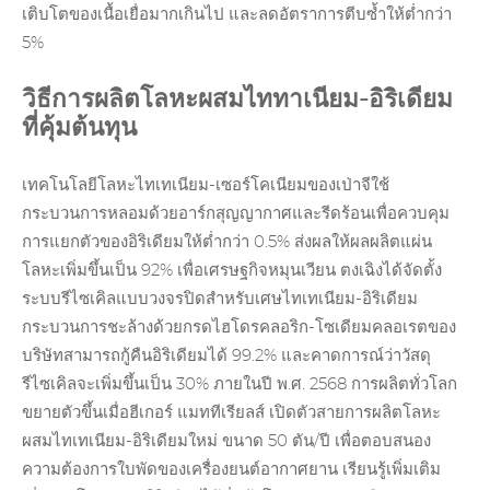
เติบโตของเนื้อเยื่อมากเกินไป และลดอัตราการตีบซ้ำให้ต่ำกว่า
5%
วิธีการผลิตโลหะผสมไททาเนียม-อิริเดียม
ที่คุ้มต้นทุน
เทคโนโลยีโลหะไทเทเนียม-เซอร์โคเนียมของเป่าจีใช้
กระบวนการหลอมด้วยอาร์กสุญญากาศและรีดร้อนเพื่อควบคุม
การแยกตัวของอิริเดียมให้ต่ำกว่า 0.5% ส่งผลให้ผลผลิตแผ่น
โลหะเพิ่มขึ้นเป็น 92% เพื่อเศรษฐกิจหมุนเวียน ตงเฉิงได้จัดตั้ง
ระบบรีไซเคิลแบบวงจรปิดสำหรับเศษไทเทเนียม-อิริเดียม
กระบวนการชะล้างด้วยกรดไฮโดรคลอริก-โซเดียมคลอเรตของ
บริษัทสามารถกู้คืนอิริเดียมได้ 99.2% และคาดการณ์ว่าวัสดุ
รีไซเคิลจะเพิ่มขึ้นเป็น 30% ภายในปี พ.ศ. 2568 การผลิตทั่วโลก
ขยายตัวขึ้นเมื่อฮีเกอร์ แมททีเรียลส์ เปิดตัวสายการผลิตโลหะ
ผสมไทเทเนียม-อิริเดียมใหม่ ขนาด 50 ตัน/ปี เพื่อตอบสนอง
ความต้องการใบพัดของเครื่องยนต์อากาศยาน เรียนรู้เพิ่มเติม