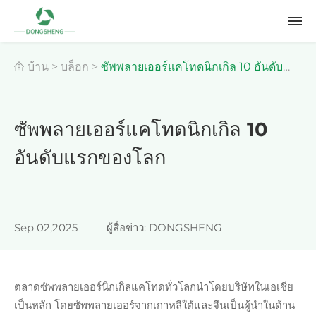
บ้าน
>
บล็อก
>
ซัพพลายเออร์แคโทดนิกเกิล 10 อันดับ
แรกของโลก
ซัพพลายเออร์แคโทดนิกเกิล 10
อันดับแรกของโลก
Sep 02,2025
ผู้สื่อข่าว: DONGSHENG
ตลาดซัพพลายเออร์นิกเกิลแคโทดทั่วโลกนำโดยบริษัทในเอเชีย
เป็นหลัก โดยซัพพลายเออร์จากเกาหลีใต้และจีนเป็นผู้นำในด้าน