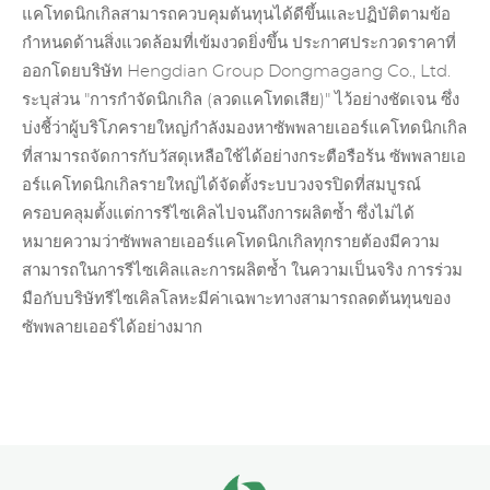
แคโทดนิกเกิลสามารถควบคุมต้นทุนได้ดีขึ้นและปฏิบัติตามข้อ
กำหนดด้านสิ่งแวดล้อมที่เข้มงวดยิ่งขึ้น ประกาศประกวดราคาที่
ออกโดยบริษัท Hengdian Group Dongmagang Co., Ltd.
ระบุส่วน "การกำจัดนิกเกิล (ลวดแคโทดเสีย)" ไว้อย่างชัดเจน ซึ่ง
บ่งชี้ว่าผู้บริโภครายใหญ่กำลังมองหาซัพพลายเออร์แคโทดนิกเกิล
ที่สามารถจัดการกับวัสดุเหลือใช้ได้อย่างกระตือรือร้น ซัพพลายเอ
อร์แคโทดนิกเกิลรายใหญ่ได้จัดตั้งระบบวงจรปิดที่สมบูรณ์
ครอบคลุมตั้งแต่การรีไซเคิลไปจนถึงการผลิตซ้ำ ซึ่งไม่ได้
หมายความว่าซัพพลายเออร์แคโทดนิกเกิลทุกรายต้องมีความ
สามารถในการรีไซเคิลและการผลิตซ้ำ ในความเป็นจริง การร่วม
มือกับบริษัทรีไซเคิลโลหะมีค่าเฉพาะทางสามารถลดต้นทุนของ
ซัพพลายเออร์ได้อย่างมาก