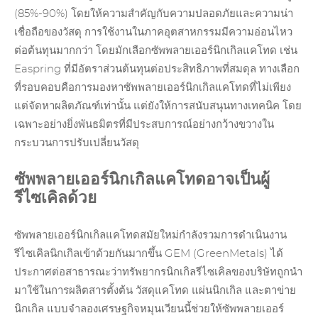
(85%-90%) โดยให้ความสำคัญกับความปลอดภัยและความน่า
เชื่อถือของวัสดุ การใช้งานในภาคอุตสาหกรรมมีความอ่อนไหว
ต่อต้นทุนมากกว่า โดยมักเลือกซัพพลายเออร์นิกเกิลแคโทด เช่น
Easpring ที่มีอัตราส่วนต้นทุนต่อประสิทธิภาพที่สมดุล ทางเลือก
ที่รอบคอบคือการมองหาซัพพลายเออร์นิกเกิลแคโทดที่ไม่เพียง
แต่จัดหาผลิตภัณฑ์เท่านั้น แต่ยังให้การสนับสนุนทางเทคนิค โดย
เฉพาะอย่างยิ่งพันธมิตรที่มีประสบการณ์อย่างกว้างขวางใน
กระบวนการปรับเปลี่ยนวัสดุ
ซัพพลายเออร์นิกเกิลแคโทดอาจเป็นผู้
รีไซเคิลด้วย
ซัพพลายเออร์นิกเกิลแคโทดสมัยใหม่กำลังรวมการดำเนินงาน
รีไซเคิลนิกเกิลเข้าด้วยกันมากขึ้น GEM (GreenMetals) ได้
ประกาศต่อสาธารณะว่าทรัพยากรนิกเกิลรีไซเคิลของบริษัทถูกนำ
มาใช้ในการผลิตสารตั้งต้น วัสดุแคโทด แผ่นนิกเกิล และตาข่าย
นิกเกิล แบบจำลองเศรษฐกิจหมุนเวียนนี้ช่วยให้ซัพพลายเออร์