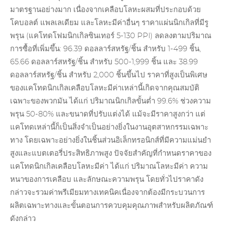
มาตรฐานอย่างมาก เนื่องจากเคลือบโลหะผสมที่ประกอบด้วย
โคบอลต์ แพลเลเดียม และโลหะมีค่าอื่นๆ ราคาแผ่นนิกเกิลที่มีรู
พรุน (แคโทดโฟมนิกเกิลซินเทอร์ 5-130 PPI) ลดลงตามปริมาณ
การซื้อที่เพิ่มขึ้น: 96.39 ดอลลาร์สหรัฐ/ชิ้น สำหรับ 1-499 ชิ้น,
65.66 ดอลลาร์สหรัฐ/ชิ้น สำหรับ 500-1,999 ชิ้น และ 38.99
ดอลลาร์สหรัฐ/ชิ้น สำหรับ 2,000 ชิ้นขึ้นไป ราคาที่สูงเป็นพิเศษ
ของแคโทดนิกเกิลเคลือบโลหะมีค่าเหล่านี้เกิดจากคุณสมบัติ
เฉพาะของพวกมัน ได้แก่ ปริมาณนิกเกิลขั้นต่ำ 99.6% ช่วงความ
พรุน 50-80% และขนาดที่ปรับแต่งได้ แม้จะมีราคาสูงกว่า แต่
แคโทดเหล่านี้ก็เป็นสิ่งจำเป็นอย่างยิ่งในงานอุตสาหกรรมเฉพาะ
ทาง โดยเฉพาะอย่างยิ่งในชิ้นส่วนอิเล็กทรอนิกส์ที่มีความแม่นยำ
สูงและแบตเตอรี่ประสิทธิภาพสูง ปัจจัยสำคัญที่กำหนดราคาของ
แคโทดนิกเกิลเคลือบโลหะมีค่า ได้แก่ ปริมาณโลหะมีค่า ความ
หนาของการเคลือบ และลักษณะความพรุน โดยทั่วไปราคาดัง
กล่าวจะรวมค่าพรีเมียมทางเทคนิคเนื่องจากต้องมีกระบวนการ
ผลิตเฉพาะทางและขั้นตอนการควบคุมคุณภาพสำหรับผลิตภัณฑ์
ดังกล่าว