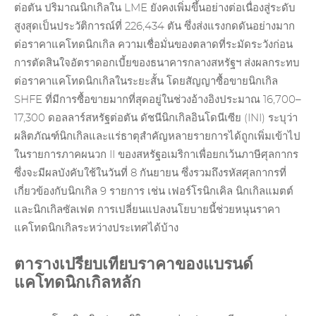
ต่อตัน ปริมาณนิกเกิลใน LME ยังคงเพิ่มขึ้นอย่างต่อเนื่องสู่ระดับ
สูงสุดเป็นประวัติการณ์ที่ 226,434 ตัน ซึ่งส่งแรงกดดันอย่างมาก
ต่อราคาแคโทดนิกเกิล ความเชื่อมั่นของตลาดที่ระมัดระวังก่อน
การตัดสินใจอัตราดอกเบี้ยของธนาคารกลางสหรัฐฯ ส่งผลกระทบ
ต่อราคาแคโทดนิกเกิลในระยะสั้น โดยสัญญาซื้อขายนิกเกิล
SHFE ที่มีการซื้อขายมากที่สุดอยู่ในช่วงอ้างอิงประมาณ 16,700–
17,300 ดอลลาร์สหรัฐต่อตัน ดัชนีนิกเกิลอินโดนีเซีย (INI) ระบุว่า
ผลิตภัณฑ์นิกเกิลและแร่ธาตุสำคัญหลายรายการได้ถูกเพิ่มเข้าไป
ในรายการภาคผนวก II ของสหรัฐอเมริกาเพื่อยกเว้นภาษีศุลกากร
ซึ่งจะมีผลบังคับใช้ในวันที่ 8 กันยายน ซึ่งรวมถึงรหัสศุลกากรที่
เกี่ยวข้องกับนิกเกิล 9 รายการ เช่น เฟอร์โรนิกเคิล นิกเกิลแมตต์
และนิกเกิลซัลเฟต การเปลี่ยนแปลงนโยบายนี้ช่วยหนุนราคา
แคโทดนิกเกิลระหว่างประเทศได้บ้าง
ตารางเปรียบเทียบราคาของแบรนด์
แคโทดนิกเกิลหลัก