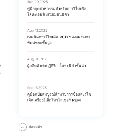
Jun 20,2025
คู่มืออุตสาหกรรมสำหรับการรีไซเคิล
โลหะเจอร์เมเนียมอันมีค่า
Aug 13,2025
เทคนิคการรีไซเคิล PCB ของแผงวงจร
พิมพ์ขยะขั้นสูง
Aug 30,2025
ผู้ผลิตตัวเร่งปฏิกิริยาโลหะมีค่าชั้นนำ
์
ำ
Sep 16,2025
คู่มือฉบับสมบูรณ์สำหรับการซื้อและรีไซ
เคิลเครื่องอิเล็กโทรไลเซอร์ PEM
ก่อนหน้า