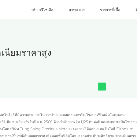
บริการรีไซเคิล
สารละลาย
รายการสั่งซื้อ
เนียมราคาสูง
ษัทเทคโนโลยีที่มีความสามารถในการประมวลผลแบบวงจรปิด โรงงานรีไซเคิลโลหะผสม
อร์จิเนีย จะแล้วเสร็จในปี พ.ศ. 2568 ด้วยกำลังการผลิต 1,125 ตันต่อปี และจะกลายเป็นโรงงาน
องโลก บริษัท Tung Shing Precious Metals (ฮ่องกง) ได้พัฒนาเทคโนโลยี “Titanium-
อุปกรณ์ขึ้นรูปฟิล์มสูญญากาศ เพื่อลอกชั้นฟิล์มโลหะออกอย่างมีประสิทธิภาพ ช่วยเพิ่มอัตรา