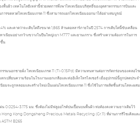
ื้นผิว เทคโนโลยีเหล่านี้ช่วยลดการพึ่งพาไทเทเนียมบริสุทธิ์ของอุตสาหกรรมการบินและ
นการขดลวดไทเทเนียมเกรด 11 ซึ่งสามารถแยกไทเทเนียมออกมาได้อย่างสมบูรณ์
 และคาดว่าจะเติบโตถึงขนาด 1,865 ล้านดอลลาร์ภายในปี 2574 การเติบโตนี้ขับเคลื่อน
ทาเนียมอย่างกว้างขวางในปืนใหญ่เบา M777 และยานเกราะ ซึ่งสร้างความต้องการในการ
ขึ้น
วกรรมนอกชายฝั่ง ไทเทเนียมเกรด 11 (Ti-0.15Pd) มีความทนทานต่อการกัดกร่อนของคลอไรด
่อแลกเปลี่ยนความร้อนในโรงงานแยกเกลือและท่ออิเล็กโทรไลเซอร์ เมื่ออุปกรณ์นี้ถูกปลดประจ
ียมจะถูกหลอมและสร้างใหม่เป็นแผ่นไทเทเนียมเกรด 11 ซึ่งใช้ในการผลิตชิ้นส่วนโลหะผสม
่น 0.0254-3.175 มม. ซึ่งต้องไม่มีฟลูออไรด์ปนเปื้อนบนพื้นผิว ท่อต้องคงความยาวเดิมไว้
ิษัท Hong Kong Dongsheng
Precious Metals Recycling
(Gr.11) ที่ผ่านการรีไซเคิลและ
ฐาน ASTM B265