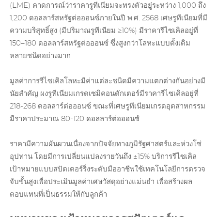
(LME) คาดการณ์ว่าราคารูทีเนียมจะทรงตัวอยู่ระหว่าง 1,000 ถึง
1,200 ดอลลาร์สหรัฐต่อออนซ์ภายในปี พ.ศ. 2568 เศษรูทีเนียมที่มี
ความบริสุทธิ์สูง (มีปริมาณรูทีเนียม ≥10%) มีราคารีไซเคิลอยู่ที่
150–180 ดอลลาร์สหรัฐต่อออนซ์ ซึ่งสูงกว่าโลหะแบบดั้งเดิม
หลายชนิดอย่างมาก
มูลค่าการรีไซเคิลโลหะมีค่าแต่ละชนิดมีความแตกต่างกันอย่างมี
นัยสำคัญ ผงรูทีเนียมเกรดเซมิคอนดักเตอร์มีราคารีไซเคิลอยู่ที่
218-268 ดอลลาร์ต่อออนซ์ ขณะที่เศษรูทีเนียมเกรดอุตสาหกรรม
มีราคาประมาณ 80-120 ดอลลาร์ต่อออนซ์
ราคามีความผันผวนเนื่องจากปัจจัยทางภูมิรัฐศาสตร์และห่วงโซ่
อุปทาน โดยมีการเปลี่ยนแปลงรายวันถึง ±15% บริการรีไซเคิล
เป้าหมายแบบสปัตเตอร์ริ่งระดับมืออาชีพใช้เทคโนโลยีการตรวจ
จับขั้นสูงเพื่อประเมินมูลค่าเศษวัสดุอย่างแม่นยำ เพื่อสร้างผล
ตอบแทนที่เป็นธรรมให้กับลูกค้า