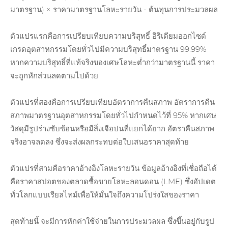
มาตรฐาน) × ราคามาตรฐานโลหะรายวัน - ต้นทุนการประมวลผล
ตัวแปรแรกคือการเปรียบเทียบความบริสุทธิ์ อิริเดียมออกไซด์
เกรดอุตสาหกรรมโดยทั่วไปมีความบริสุทธิ์มาตรฐาน 99.99%
หากความบริสุทธิ์ที่แท้จริงของเศษโลหะต่ำกว่ามาตรฐานนี้ ราคา
จะถูกหักส่วนลดตามไปด้วย
ตัวแปรที่สองคือการเปรียบเทียบอัตราการคืนสภาพ อัตราการคืน
สภาพมาตรฐานอุตสาหกรรมโดยทั่วไปกำหนดไว้ที่ 95% หากเศษ
วัสดุมีรูปร่างซับซ้อนหรือมีสิ่งเจือปนที่แยกได้ยาก อัตราคืนสภาพ
จริงอาจลดลง ซึ่งจะส่งผลกระทบต่อใบเสนอราคาสุดท้าย
ตัวแปรที่สามคือราคาอ้างอิงโลหะรายวัน ข้อมูลอ้างอิงที่เชื่อถือได้
คือราคาสปอตของตลาดซื้อขายโลหะลอนดอน (LME) ซึ่งอัปเดต
ทั่วโลกแบบเรียลไทม์เพื่อให้มั่นใจถึงความโปร่งใสของราคา
สุดท้ายนี้ จะมีการหักค่าใช้จ่ายในการประมวลผล ซึ่งขึ้นอยู่กับรูป