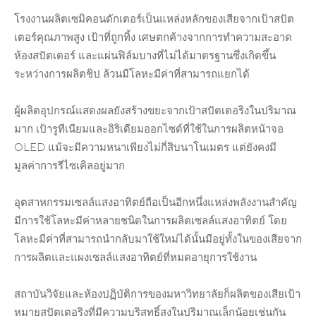
โรงงานผลิตเซมิคอนดักเตอร์เป็นแหล่งหลักของเสียจากเป้าสปัต
เตอร์คุณภาพสูง เป้าที่ถูกทิ้ง เศษตกค้างจากการทำความสะอาด
ห้องสปัตเตอร์ และแผ่นฟิล์มบางที่ไม่ได้มาตรฐานซึ่งเกิดขึ้น
ระหว่างการผลิตชิป ล้วนมีโลหะมีค่าที่สามารถแยกได้
ผู้ผลิตอุปกรณ์แสดงผลยังสร้างขยะจากเป้าสปัตเตอริงในปริมาณ
มาก เป้ารูทีเนียมและ
อิริเดียม
ออกไซด์ที่ใช้ในการผลิตหน้าจอ
OLED แม้จะมีความหนาเพียงไม่กี่สิบนาโนเมตร แต่ยังคงมี
มูลค่าการรีไซเคิลอยู่มาก
อุตสาหกรรมเซลล์แสงอาทิตย์ถือเป็นอีกหนึ่งแหล่งพลังงานสำคัญ
มีการใช้โลหะมีค่าหลายชนิดในการผลิตเซลล์แสงอาทิตย์ โดย
โลหะมีค่าที่สามารถนำกลับมาใช้ใหม่ได้นั้นมีอยู่ทั้งในของเสียจาก
การผลิตและแผงเซลล์แสงอาทิตย์ที่หมดอายุการใช้งาน
สถาบันวิจัยและห้องปฏิบัติการของมหาวิทยาลัยก็ผลิตของเสียเป้า
หมายสปัตเตอริงที่มีความบริสุทธิ์สูงในปริมาณเล็กน้อยเช่นกัน