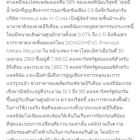
ทางเคมีของโลหะผสมลงเหลือ 58% ของแพลทินัมบริสุทธิ์ โดยมี
น้ำหนักที่สูญเสียจากการออกซิเดชันเพียง 2.8 มิลลิกรัมต่อกรัม
บริษัท Heraeus และ H. Cross เป็นผู้จัดจำหน่ายชั้นนำระดับ
นานาชาติของลวดอิริเดียม-แพลทินัมเกรดอุตสาหกรรมประเภทนี้
โดยมีขนาดเส้นผ่านศูนย์กลางตั้งแต่ 0.076 ถึง 0.51 มิลลิเมตร
จากราคาตลาดที่เผยแพร่โดย DONGSHENG
Precious
Metals Recycler
ใน หน้าแสดง
ราคาโลหะมีค่า
เมื่อวันที่ 30
เมษายน 2569 ซึ่งอยู่ที่ 7,166.02 ดอลลาร์สหรัฐต่อออนซ์สำหรับ
อิริเดียม และประมาณ 1,893.78 ดอลลาร์สหรัฐต่อออนซ์สำหรับ
แพลทินัม และเมื่อคำนึงถึงการสูญเสียจากการถลุงและการ
แปรรูปแล้ว ช่วงราคาของผลิตภัณฑ์ลวดอิริเดียม-แพลทินัมเกรด
เชิงพาณิชย์จะอยู่ที่ประมาณ 52.5 ถึง 185 ดอลลาร์สหรัฐต่อกรัม
ขึ้นอยู่กับเส้นผ่านศูนย์กลาง ความบริสุทธิ์ และการตกแต่งพื้นผิว
ในการใช้งานจริง ข้อดีของตะแกรงขั้วบวกแบบลวดอิริเดียม-
แพลทินัมไม่เพียงแต่สะท้อนให้เห็นในเรื่องการกัดกร่อนที่น้อย
ที่สุดและรอบการเปลี่ยนที่ยาวนานเท่านั้น แต่ยังรวมถึงความ
เสถียรของศักย์ไฟฟ้าเกินในการเกิดคลอรีนด้วย โดยมีการ