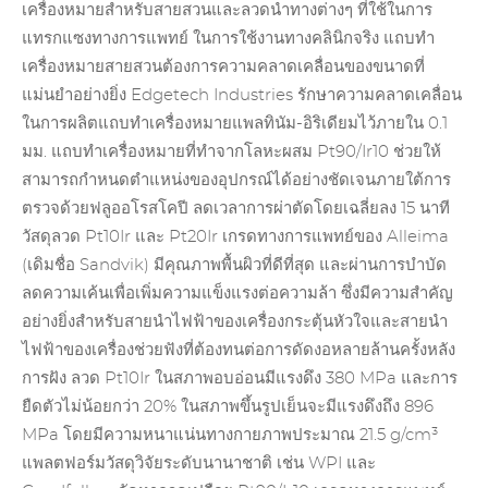
เครื่องหมายสำหรับสายสวนและลวดนำทางต่างๆ ที่ใช้ในการ
แทรกแซงทางการแพทย์ ในการใช้งานทางคลินิกจริง แถบทำ
เครื่องหมายสายสวนต้องการความคลาดเคลื่อนของขนาดที่
แม่นยำอย่างยิ่ง Edgetech Industries รักษาความคลาดเคลื่อน
ในการผลิตแถบทำเครื่องหมายแพลทินัม-อิริเดียมไว้ภายใน 0.1
มม. แถบทำเครื่องหมายที่ทำจากโลหะผสม Pt90/Ir10 ช่วยให้
สามารถกำหนดตำแหน่งของอุปกรณ์ได้อย่างชัดเจนภายใต้การ
ตรวจด้วยฟลูออโรสโคปี ลดเวลาการผ่าตัดโดยเฉลี่ยลง 15 นาที
วัสดุลวด Pt10Ir และ Pt20Ir เกรดทางการแพทย์ของ Alleima
(เดิมชื่อ Sandvik) มีคุณภาพพื้นผิวที่ดีที่สุด และผ่านการบำบัด
ลดความเค้นเพื่อเพิ่มความแข็งแรงต่อความล้า ซึ่งมีความสำคัญ
อย่างยิ่งสำหรับสายนำไฟฟ้าของเครื่องกระตุ้นหัวใจและสายนำ
ไฟฟ้าของเครื่องช่วยฟังที่ต้องทนต่อการดัดงอหลายล้านครั้งหลัง
การฝัง ลวด Pt10Ir ในสภาพอบอ่อนมีแรงดึง 380 MPa และการ
ยืดตัวไม่น้อยกว่า 20% ในสภาพขึ้นรูปเย็นจะมีแรงดึงถึง 896
MPa โดยมีความหนาแน่นทางกายภาพประมาณ 21.5 g/cm³
แพลตฟอร์มวัสดุวิจัยระดับนานาชาติ เช่น WPI และ