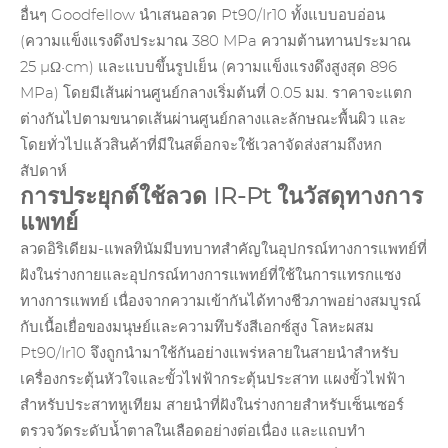
อื่นๆ Goodfellow นำเสนอลวด Pt90/Ir10 ทั้งแบบอบอ่อน
(ความแข็งแรงดึงประมาณ 380 MPa ความต้านทานประมาณ
25 µΩ•cm) และแบบขึ้นรูปเย็น (ความแข็งแรงดึงสูงสุด 896
MPa) โดยมีเส้นผ่านศูนย์กลางเริ่มต้นที่ 0.05 มม. ราคาจะแตก
ต่างกันไปตามขนาดเส้นผ่านศูนย์กลางและลักษณะพื้นผิว และ
โดยทั่วไปแล้วสินค้าที่มีในสต็อกจะใช้เวลาจัดส่งสามถึงหก
สัปดาห์
การประยุกต์ใช้ลวด IR-Pt ในวัสดุทางการ
แพทย์
ลวดอิริเดียม-แพลทินัมมีบทบาทสำคัญในอุปกรณ์ทางการแพทย์ที่
ฝังในร่างกายและอุปกรณ์ทางการแพทย์ที่ใช้ในการแทรกแซง
ทางการแพทย์ เนื่องจากความเข้ากันได้ทางชีวภาพอย่างสมบูรณ์
กับเนื้อเยื่อของมนุษย์และความทึบรังสีเอกซ์สูง โลหะผสม
Pt90/Ir10 จึงถูกนำมาใช้กันอย่างแพร่หลายในสายนำสำหรับ
เครื่องกระตุ้นหัวใจและขั้วไฟฟ้ากระตุ้นประสาท แผงขั้วไฟฟ้า
สำหรับประสาทหูเทียม สายนำที่ฝังในร่างกายสำหรับเซ็นเซอร์
ตรวจวัดระดับน้ำตาลในเลือดอย่างต่อเนื่อง และแถบทำ