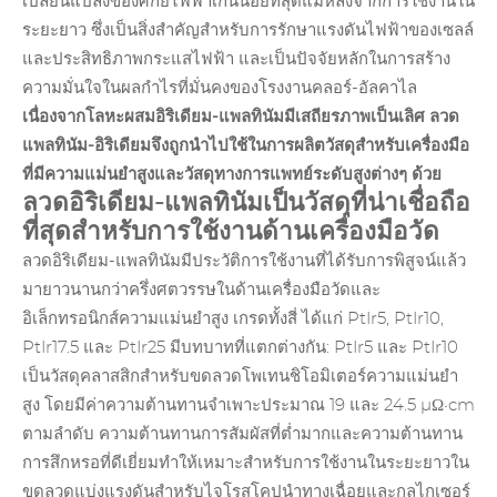
เปลี่ยนแปลงของศักย์ไฟฟ้าเกินน้อยที่สุดแม้หลังจากการใช้งานใน
ระยะยาว ซึ่งเป็นสิ่งสำคัญสำหรับการรักษาแรงดันไฟฟ้าของเซลล์
และประสิทธิภาพกระแสไฟฟ้า และเป็นปัจจัยหลักในการสร้าง
ความมั่นใจในผลกำไรที่มั่นคงของโรงงานคลอร์-อัลคาไล
เนื่องจากโลหะผสมอิริเดียม-แพลทินัมมีเสถียรภาพเป็นเลิศ ลวด
แพลทินัม-อิริเดียมจึงถูกนำไปใช้ในการผลิตวัสดุสำหรับเครื่องมือ
ที่มีความแม่นยำสูงและวัสดุทางการแพทย์ระดับสูงต่างๆ ด้วย
ลวดอิริเดียม-แพลทินัมเป็นวัสดุที่น่าเชื่อถือ
ที่สุดสำหรับการใช้งานด้านเครื่องมือวัด
ลวดอิริเดียม-แพลทินัมมีประวัติการใช้งานที่ได้รับการพิสูจน์แล้ว
มายาวนานกว่าครึ่งศตวรรษในด้านเครื่องมือวัดและ
อิเล็กทรอนิกส์ความแม่นยำสูง เกรดทั้งสี่ ได้แก่ PtIr5, PtIr10,
PtIr17.5 และ PtIr25 มีบทบาทที่แตกต่างกัน: PtIr5 และ PtIr10
เป็นวัสดุคลาสสิกสำหรับขดลวดโพเทนชิโอมิเตอร์ความแม่นยำ
สูง โดยมีค่าความต้านทานจำเพาะประมาณ 19 และ 24.5 µΩ•cm
ตามลำดับ ความต้านทานการสัมผัสที่ต่ำมากและความต้านทาน
การสึกหรอที่ดีเยี่ยมทำให้เหมาะสำหรับการใช้งานในระยะยาวใน
ขดลวดแบ่งแรงดันสำหรับไจโรสโคปนำทางเฉื่อยและกลไกเซอร์