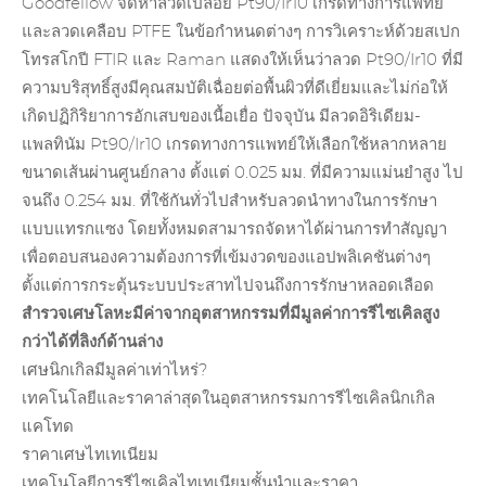
Goodfellow จัดหาลวดเปลือย Pt90/Ir10 เกรดทางการแพทย์
และลวดเคลือบ PTFE ในข้อกำหนดต่างๆ การวิเคราะห์ด้วยสเปก
โทรสโกปี FTIR และ Raman แสดงให้เห็นว่าลวด Pt90/Ir10 ที่มี
ความบริสุทธิ์สูงมีคุณสมบัติเฉื่อยต่อพื้นผิวที่ดีเยี่ยมและไม่ก่อให้
เกิดปฏิกิริยาการอักเสบของเนื้อเยื่อ ปัจจุบัน มีลวดอิริเดียม-
แพลทินัม Pt90/Ir10 เกรดทางการแพทย์ให้เลือกใช้หลากหลาย
ขนาดเส้นผ่านศูนย์กลาง ตั้งแต่ 0.025 มม. ที่มีความแม่นยำสูง ไป
จนถึง 0.254 มม. ที่ใช้กันทั่วไปสำหรับลวดนำทางในการรักษา
แบบแทรกแซง โดยทั้งหมดสามารถจัดหาได้ผ่านการทำสัญญา
เพื่อตอบสนองความต้องการที่เข้มงวดของแอปพลิเคชันต่างๆ
ตั้งแต่การกระตุ้นระบบประสาทไปจนถึงการรักษาหลอดเลือด
สำรวจเศษโลหะมีค่าจากอุตสาหกรรมที่มีมูลค่าการรีไซเคิลสูง
กว่าได้ที่ลิงก์ด้านล่าง
เศษนิกเกิลมีมูลค่าเท่าไหร่?
เทคโนโลยีและราคาล่าสุดในอุตสาหกรรมการรีไซเคิลนิกเกิล
แคโทด
ราคาเศษไทเทเนียม
เทคโนโลยีการรีไซเคิลไทเทเนียมชั้นนำและราคา