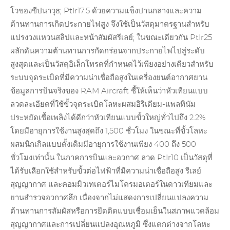
โวของขีปนาวุธ; PtIr17.5 ด้วยความแข็งปานกลางและความ
ต้านทานการเกิดประกายไฟสูง จึงใช้เป็นวัสดุมาตรฐานสำหรับ
แปรงวงแหวนสลิปและหน้าสัมผัสรีเลย์; ในขณะเดียวกัน PtIr25
ผลักดันความต้านทานการกัดกร่อนจากประกายไฟไปสู่ระดับ
สูงสุดและเป็นวัสดุอิเล็กโทรดที่กำหนดไว้เพียงอย่างเดียวสำหรับ
ระบบจุดระเบิดที่มีความน่าเชื่อถือสูงใน
เครื่องยนต์
อากาศยาน
ข้อมูลการบินจริงของ RAM Aircraft ชี้ให้เห็นว่าหัวเทียนแบบ
ลวดละเอียดที่ใช้ขั้วจุดระเบิดโลหะผสมอิริเดียม-แพลทินัม
ประหยัดเชื้อเพลิงได้ดีกว่าหัวเทียนแบบขั้วใหญ่ทั่วไปถึง 2.2%
โดยมีอายุการใช้งานสูงสุดถึง 1,500 ชั่วโมง ในขณะที่ขั้วโลหะ
ผสมนิกเกิลแบบดั้งเดิมมีอายุการใช้งานเพียง 400 ถึง 500
ชั่วโมงเท่านั้น ในภาคการบินและอวกาศ ลวด PtIr10 เป็นวัสดุที่
ได้รับเลือกใช้สำหรับขั้วต่อไฟฟ้าที่มีความน่าเชื่อถือสูง รีเลย์
สุญญากาศ และคอมมิวเทเตอร์ไมโครมอเตอร์ในดาวเทียมและ
ยานสำรวจอวกาศลึก เนื่องจากไม่แสดงการเปลี่ยนแปลงความ
ต้านทานการสัมผัสหรือการยึดติดแบบเชื่อมเย็นในสภาพแวดล้อม
สุญญากาศและการเปลี่ยนแปลงอุณหภูมิ ซึ่งแตกต่างจากโลหะ