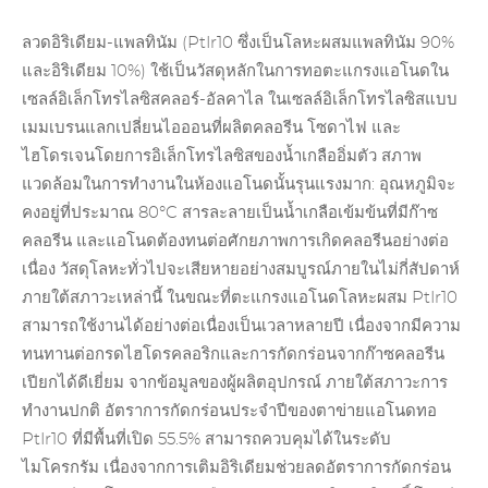
ลวดอิริเดียม-แพลทินัม (PtIr10 ซึ่งเป็นโลหะผสมแพลทินัม 90%
และอิริเดียม 10%) ใช้เป็นวัสดุหลักในการทอตะแกรงแอโนดใน
เซลล์อิเล็กโทรไลซิสคลอร์-อัลคาไล ในเซลล์อิเล็กโทรไลซิสแบบ
เมมเบรนแลกเปลี่ยนไอออนที่ผลิตคลอรีน โซดาไฟ และ
ไฮโดรเจนโดยการอิเล็กโทรไลซิสของน้ำเกลืออิ่มตัว สภาพ
แวดล้อมในการทำงานในห้องแอโนดนั้นรุนแรงมาก: อุณหภูมิจะ
คงอยู่ที่ประมาณ 80°C สารละลายเป็นน้ำเกลือเข้มข้นที่มีก๊าซ
คลอรีน และแอโนดต้องทนต่อศักยภาพการเกิดคลอรีนอย่างต่อ
เนื่อง วัสดุโลหะทั่วไปจะเสียหายอย่างสมบูรณ์ภายในไม่กี่สัปดาห์
ภายใต้สภาวะเหล่านี้ ในขณะที่ตะแกรงแอโนดโลหะผสม PtIr10
สามารถใช้งานได้อย่างต่อเนื่องเป็นเวลาหลายปี เนื่องจากมีความ
ทนทานต่อกรดไฮโดรคลอริกและการกัดกร่อนจากก๊าซคลอรีน
เปียกได้ดีเยี่ยม จากข้อมูลของผู้ผลิตอุปกรณ์ ภายใต้สภาวะการ
ทำงานปกติ อัตราการกัดกร่อนประจำปีของตาข่ายแอโนดทอ
PtIr10 ที่มีพื้นที่เปิด 55.5% สามารถควบคุมได้ในระดับ
ไมโครกรัม เนื่องจากการเติมอิริเดียมช่วยลดอัตราการกัดกร่อน